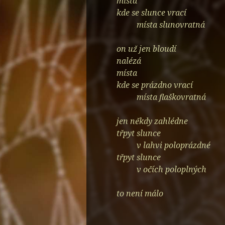
místa
kde se slunce vrací
místa slunovratná
on už jen bloudí
nalézá
místa
kde se prázdno vrací
místa flaškovratná
jen někdy zahlédne
třpyt slunce
v lahvi poloprázdné
třpyt slunce
v očích poloplných
to není málo