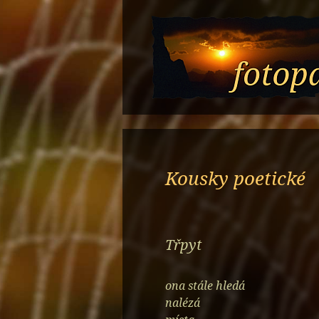
Přeskočit
na
obsah
Kousky poetické
Třpyt
ona stále hledá
nalézá