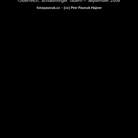
Österreich, Schladminger Tauern – September 2006
fotopavouk.cz
–
(cc) Petr Pavouk Hajner